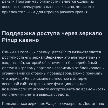
деньги. Программа лояльности является одним из
основных преимуществ данного казино, делая его
привлекательным для игроков разного уровня.
Поддержка доступа через зеркало
Pinup казино
Одним из главных преимуществ
Pinup казино
является
доступность его зеркал.
Зеркало
– это альтернативный
вход на сайт, который обеспечивает бесперебойный
доступ к игровому порталу, независимо от блокировок и
ограничений со стороны провайдеров. Важно понимать,
что зеркало Pinup казино полностью дублирует
основной сайт, сохраняя все функциональные
возможности: от игрового ассортимента до возможности
пополнения счета и вывода средств.
Пользоваться зеркалом
Pinup казино
просто. Достаточно