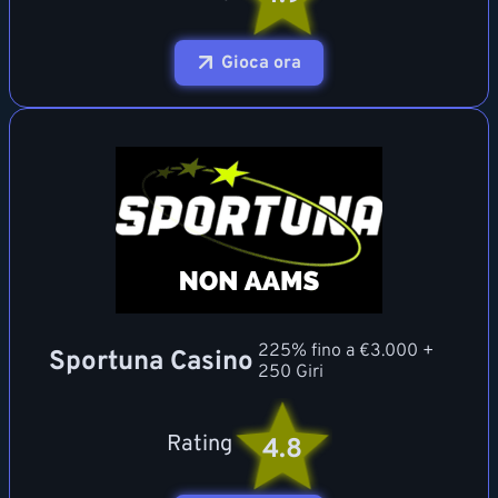
Gioca ora
225% fino a €3.000 +
Sportuna Casino
250 Giri
Rating
4.8