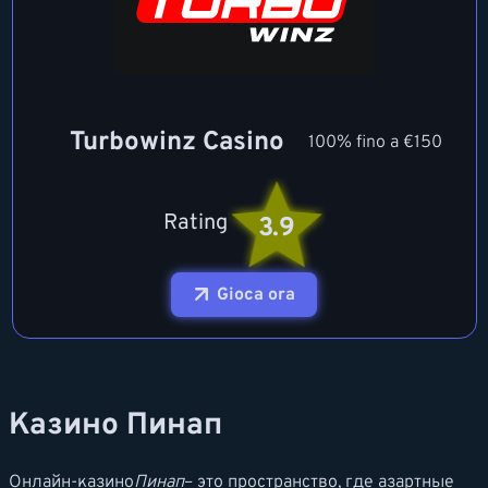
Turbowinz Casino
100% fino a €150
Rating
3.9
Gioca ora
Казино Пинап
Онлайн-казино
Пинап
– это пространство, где азартные